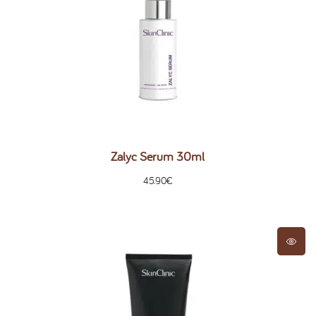
Zalyc Serum 30ml
45.90
€