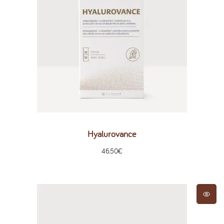
Hyalurovance
46.50
€