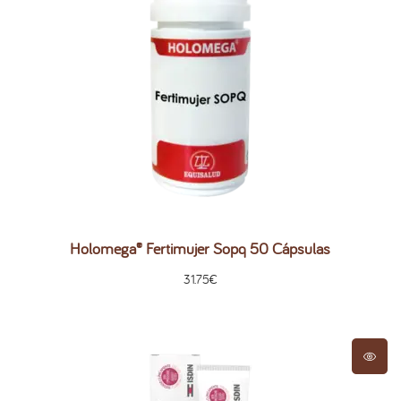
Holomega® Fertimujer Sopq 50 Cápsulas
31.75
€