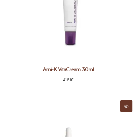
Arni-K VitaCream 30ml
41.81
€