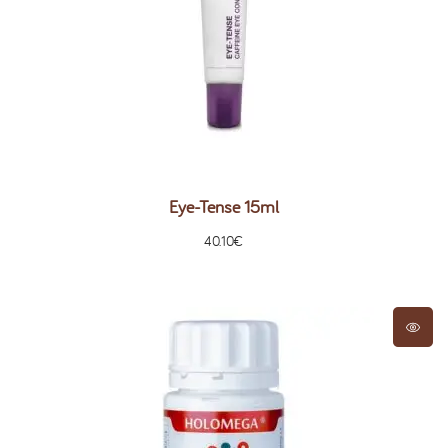
Eye-Tense 15ml
40.10
€