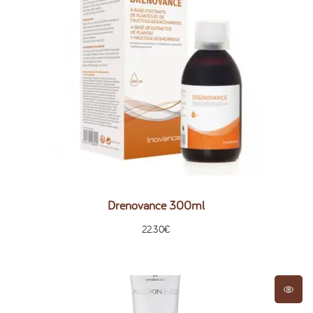
Drenovance 300ml
22.30
€