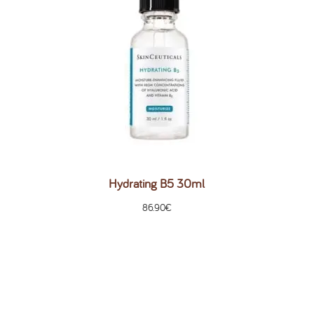
Hydrating B5 30ml
86.90
€