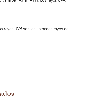
, y varía de PA+ a PA+++. Los rayos UVA
 Los rayos UVB son los llamados rayos de
nados