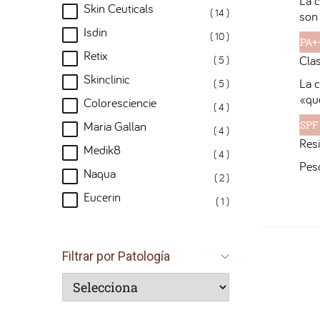
La c
Skin Ceuticals
( 14 )
son
Isdin
( 10 )
PA+
Retix
Clas
( 5 )
Skinclinic
La c
( 5 )
«qu
Coloresciencie
( 4 )
Maria Gallan
SPF
( 4 )
Resi
Medik8
( 4 )
Peso
Naqua
( 2 )
Eucerin
( 1 )
Filtrar por Patología