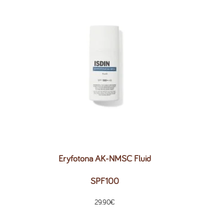
Eryfotona AK-NMSC Fluid
SPF100
29.90
€