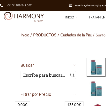
+34 34 918 549 377
estetica@harmonybyaga
INICIO
TRATAMIEN
Inicio
/
PRODUCTOS
/
Cuidados de la Piel
/
Sunfo
Buscar
Filtrar por Precio
0.00€
435.00€