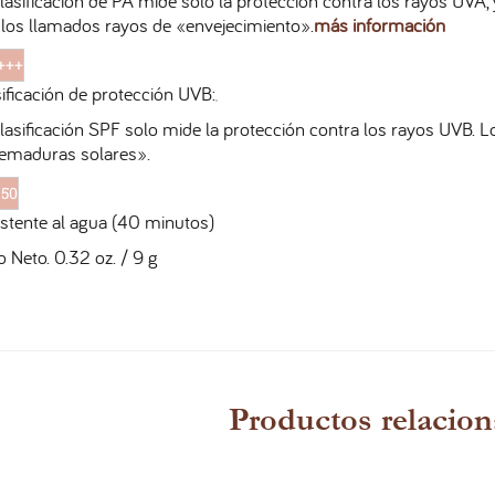
lasificación de PA mide solo la protección contra los rayos UVA
 los llamados rayos de «envejecimiento».
más información
+++
ificación de protección UVB:
lasificación SPF solo mide la protección contra los rayos UVB.
emaduras solares».
 50
stente al agua (40 minutos)
 Neto. 0.32 oz. / 9 g
Productos relacio