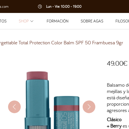
s.com
Lun - Vie: 10:00 - 19:00
TOS
SHOP
FORMACIÓN
SOBRE AGAS
FILOSO
rgettable Total Protection Color Balm SPF 50 Frambuesa 9gr
49.00
€
Balsamo de
mejillas y
está diseñ
proporcion
agresores 
Clásico
+ Berry
es