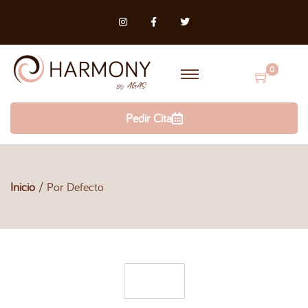
0
Pedir Cita
Inicio
/
Por Defecto
Filtro