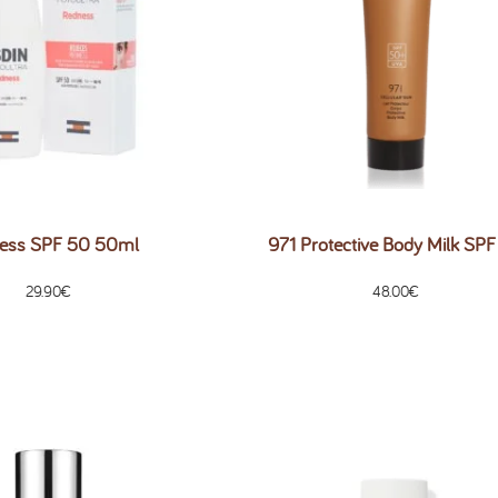
ess SPF 50 50ml
971 Protective Body Milk SP
29.90
€
48.00
€