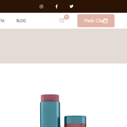
0
Pedir Cita
FÍA
BLOG