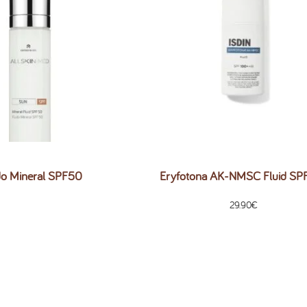
do Mineral SPF50
Eryfotona AK-NMSC Fluid SP
29.90
€