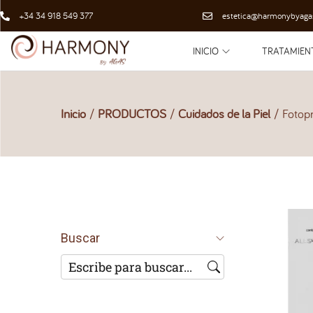
+34 34 918 549 377
estetica@harmonybyaga
INICIO
TRATAMIEN
Inicio
/
PRODUCTOS
/
Cuidados de la Piel
/
Fotop
Buscar