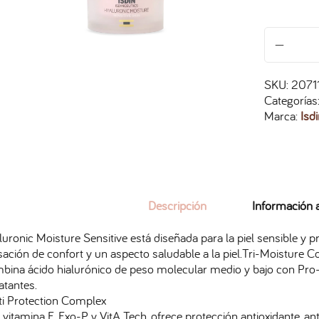
SKU:
2071
Categorías
Marca:
Isd
Descripción
Información a
uronic Moisture Sensitive está diseñada para la piel sensible y 
ación de confort y un aspecto saludable a la piel.Tri-Moisture 
bina ácido hialurónico de peso molecular medio y bajo con Pro
atantes.
ti Protection Complex
vitamina E, Exo-P y VitA Tech, ofrece protección antioxidante, ant