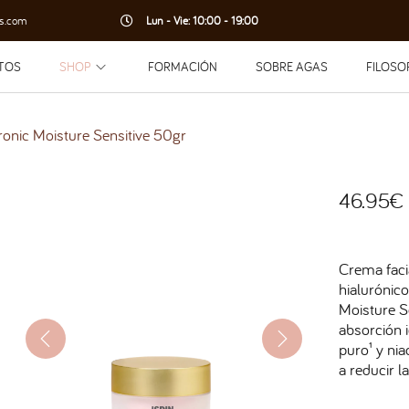
s.com
Lun - Vie: 10:00 - 19:00
TOS
SHOP
FORMACIÓN
SOBRE AGAS
FILOSO
onic Moisture Sensitive 50gr
46.95
€
Crema facia
hialurónic
Moisture Se
absorción i
puro¹ y nia
a reducir l