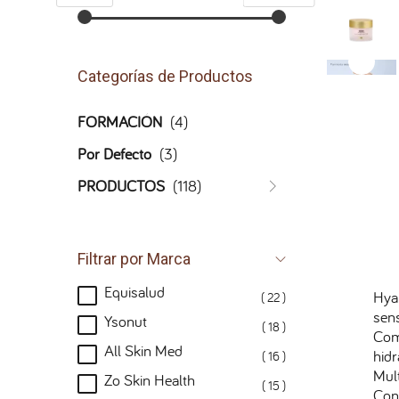
Categorías de Productos
FORMACIÓN
(4)
Por Defecto
(3)
PRODUCTOS
(118)
Filtrar por Marca
Equisalud
Hyal
( 22 )
sens
Ysonut
( 18 )
Com
All Skin Med
hidr
( 16 )
Mul
Zo Skin Health
( 15 )
Con 