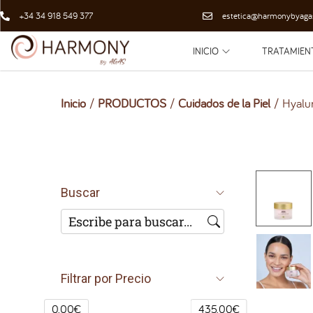
+34 34 918 549 377
estetica@harmonybyaga
INICIO
TRATAMIEN
Inicio
/
PRODUCTOS
/
Cuidados de la Piel
/
Hyalur
Buscar
Filtrar por Precio
0.00€
435.00€