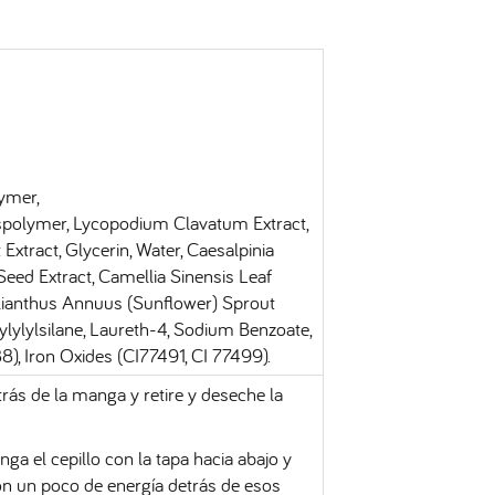
ymer,
spolymer, Lycopodium Clavatum Extract,
xtract, Glycerin, Water, Caesalpinia
 Seed Extract, Camellia Sinensis Leaf
lianthus Annuus (Sunflower) Sprout
ylylylsilane, Laureth-4, Sodium Benzoate,
, Iron Oxides (CI77491, CI 77499).
 atrás de la manga y retire y deseche la
ga el cepillo con la tapa hacia abajo y
Pon un poco de energía detrás de esos