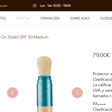
s.com
Lun - Vie: 10:00 - 19:00
TOS
SHOP
FORMACIÓN
SOBRE AGAS
FILOSO
-On Shield SPF 30 Medium
79.00
€
Protector 
Clasificaci
La califica
UVA, y var
llamados r
PA++++
Clasificaci