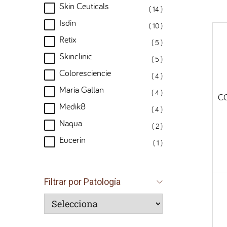
Skin Ceuticals
( 14 )
Isdin
( 10 )
Retix
( 5 )
Skinclinic
( 5 )
Coloresciencie
( 4 )
Maria Gallan
( 4 )
C
Medik8
( 4 )
Naqua
( 2 )
Eucerin
( 1 )
Filtrar por Patología