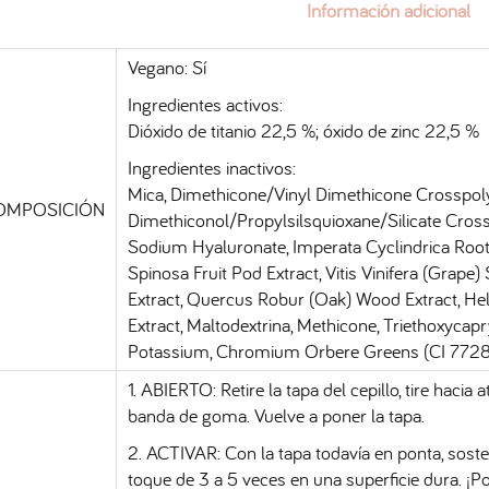
Información adicional
Vegano: Sí
Ingredientes activos:
Dióxido de titanio 22,5 %; óxido de zinc 22,5 %
Ingredientes inactivos:
Mica, Dimethicone/Vinyl Dimethicone Crosspol
OMPOSICIÓN
Dimethiconol/Propylsilsquioxane/Silicate Cros
Sodium Hyaluronate, Imperata Cyclindrica Root E
Spinosa Fruit Pod Extract, Vitis Vinifera (Grape)
Extract, Quercus Robur (Oak) Wood Extract, He
Extract, Maltodextrina, Methicone, Triethoxycapr
Potassium, Chromium Orbere Greens (CI 77288)
1. ABIERTO: Retire la tapa del cepillo, tire hacia
banda de goma. Vuelve a poner la tapa.
2. ACTIVAR: Con la tapa todavía en ponta, sosten
toque de 3 a 5 veces en una superficie dura. ¡