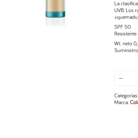
La clasific
UVB. Los r
«quemadur
SPF 50
Resistente
Wt. neto 0,
Suministro
Categorías
Marca:
Col