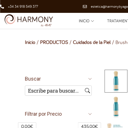
+34 34 918 549 377
estetica@harmonybyaga
INICIO
TRATAMIEN
Inicio
/
PRODUCTOS
/
Cuidados de la Piel
/
Brush
Buscar
Filtrar por Precio
0.00€
435.00€