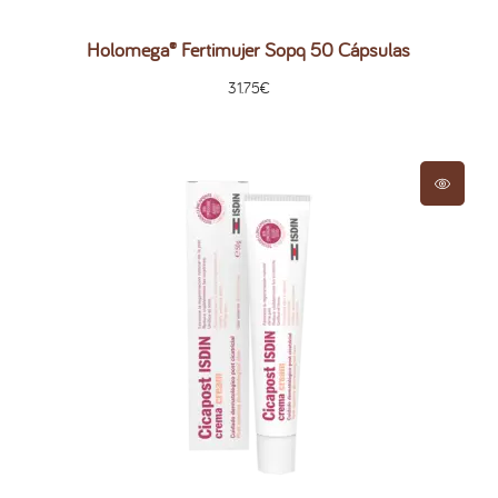
Holomega® Fertimujer Sopq 50 Cápsulas
31.75
€