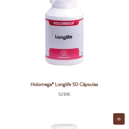
Holomega® Longlife 50 Cápsulas
52.95
€