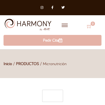
0
Pedir Cita
Inicio
/
PRODUCTOS
/
Micronutrición
Filtro