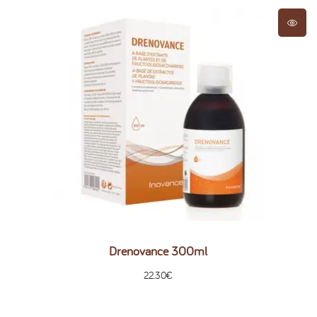
Drenovance 300ml
22.30
€