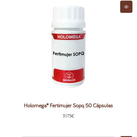
Holomega® Fertimujer Sopq 50 Cápsulas
31.75
€