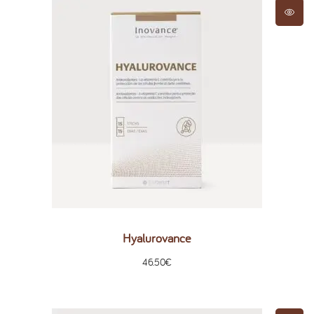
Hyalurovance
46.50
€