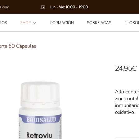
s.com
Lun - Vie: 10:00 - 19:00
TOS
SHOP
FORMACIÓN
SOBRE AGAS
FILOSO
orte 60 Cápsulas
24.95
€
Alto conten
zinc contr
inmunitario
oxidativo.