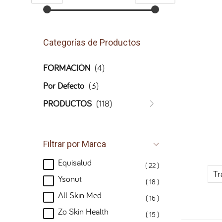
Categorías de Productos
FORMACIÓN
(4)
Por Defecto
(3)
PRODUCTOS
(118)
Filtrar por Marca
Equisalud
( 22 )
Tr
Ysonut
( 18 )
All Skin Med
( 16 )
Zo Skin Health
( 15 )