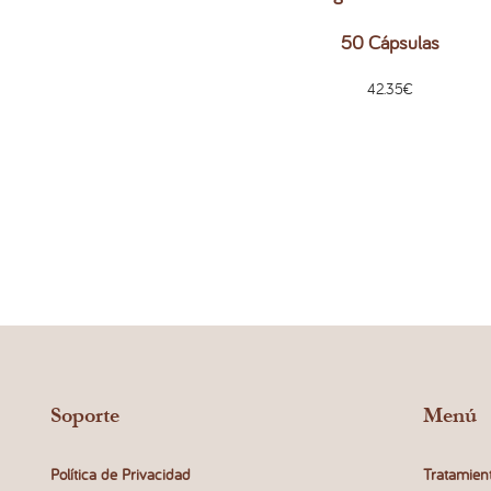
50 Cápsulas
42.35
€
Soporte
Menú
Política de Privacidad
Tratamien