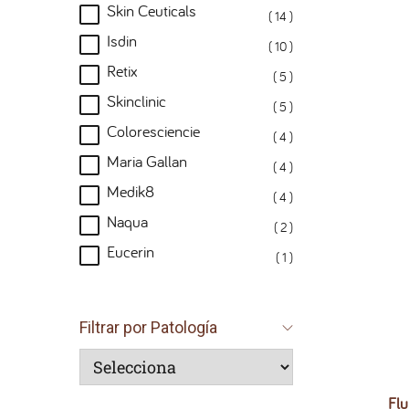
Skin Ceuticals
( 14 )
Isdin
( 10 )
Retix
( 5 )
Skinclinic
( 5 )
Coloresciencie
( 4 )
Maria Gallan
( 4 )
Medik8
( 4 )
Naqua
( 2 )
Eucerin
( 1 )
Filtrar por Patología
Fl