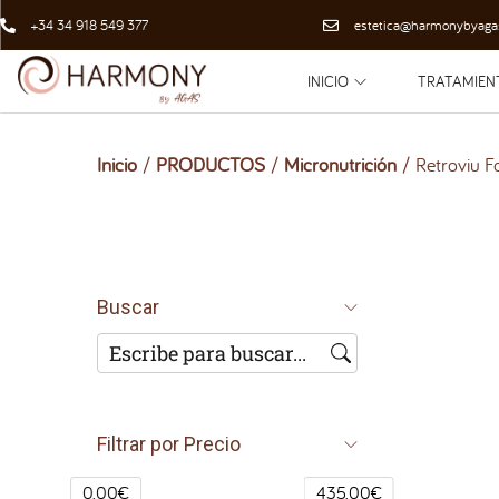
+34 34 918 549 377
estetica@harmonybyaga
INICIO
TRATAMIEN
Inicio
/
PRODUCTOS
/
Micronutrición
/
Retroviu F
Buscar
Filtrar por Precio
0.00€
435.00€