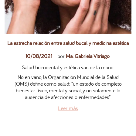
La estrecha relación entre salud bucal y medicina estética
.
P
2
10/08/2021
por
Ma. Gabriela Vitriago
u
7
Salud bucodental y estética van de la mano.
b
/
l
0
No en vano, la Organización Mundial de la Salud
i
5
(OMS) define como salud: “un estado de completo
c
/
bienestar físico, mental y social, y no solamente la
a
2
ausencia de afecciones o enfermedades”.
d
0
Leer más
o
2
e
6
l