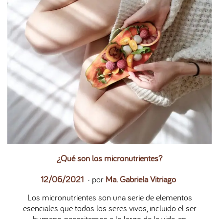
¿Qué son los micronutrientes?
.
P
2
12/06/2021
por
Ma. Gabriela Vitriago
u
7
Los micronutrientes son una serie de elementos
b
/
esenciales que todos los seres vivos, incluido el ser
l
0
humano, necesitamos a lo largo de la vida, en