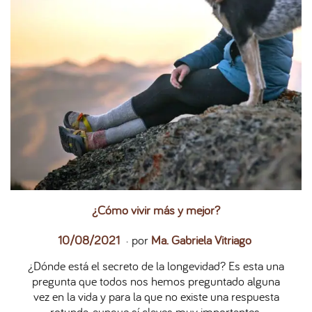
¿Cómo vivir más y mejor?
.
P
2
10/08/2021
por
Ma. Gabriela Vitriago
u
7
¿Dónde está el secreto de la longevidad? Es esta una
b
/
pregunta que todos nos hemos preguntado alguna
l
0
vez en la vida y para la que no existe una respuesta
i
5
rotunda, aunque sí claves muy importantes.