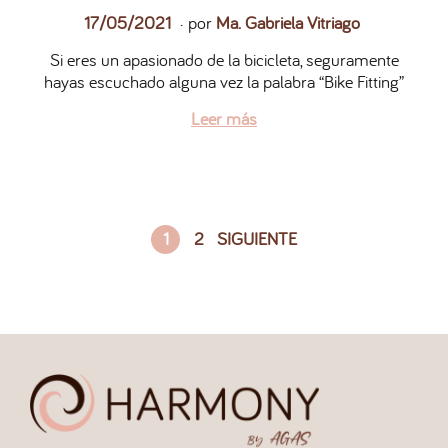
.
P
2
17/05/2021
por
Ma. Gabriela Vitriago
u
7
Si eres un apasionado de la bicicleta, seguramente
b
/
hayas escuchado alguna vez la palabra “Bike Fitting”
l
0
i
5
Leer más
c
/
a
2
d
0
o
2
e
6
1
2
SIGUIENTE
l