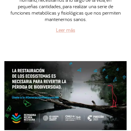
i
5
pequeñas cantidades, para realizar una serie de
c
/
funciones metabólicas y fisiológicas que nos permiten
a
2
mantenernos sanos.
d
0
o
2
Leer más
e
6
l