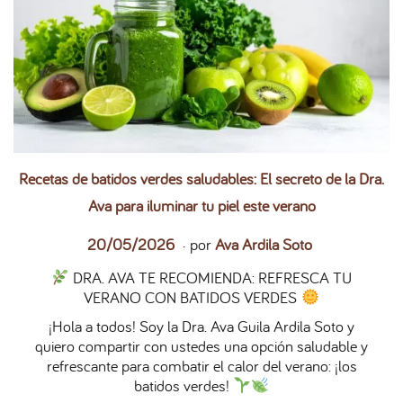
Recetas de batidos verdes saludables: El secreto de la Dra.
Ava para iluminar tu piel este verano
.
P
2
20/05/2026
por
Ava Ardila Soto
u
7
DRA. AVA TE RECOMIENDA: REFRESCA TU
b
/
VERANO CON BATIDOS VERDES
l
0
i
5
¡Hola a todos! Soy la Dra. Ava Guila Ardila Soto y
c
/
quiero compartir con ustedes una opción saludable y
a
2
refrescante para combatir el calor del verano: ¡los
d
0
batidos verdes!
o
2