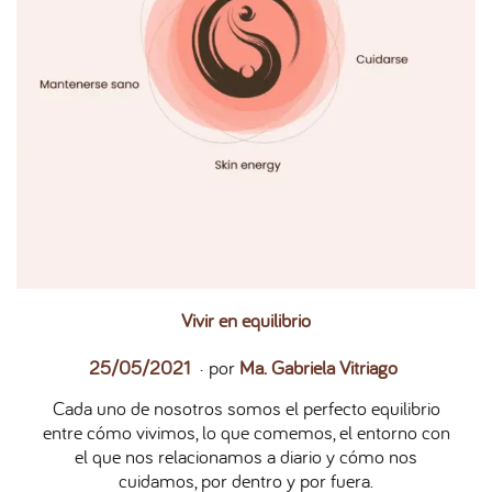
Vivir en equilibrio
.
P
2
25/05/2021
por
Ma. Gabriela Vitriago
u
7
Cada uno de nosotros somos el perfecto equilibrio
b
/
entre cómo vivimos, lo que comemos, el entorno con
l
0
el que nos relacionamos a diario y cómo nos
i
5
cuidamos, por dentro y por fuera.
c
/