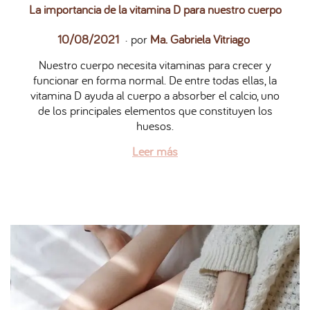
La importancia de la vitamina D para nuestro cuerpo
.
P
2
10/08/2021
por
Ma. Gabriela Vitriago
u
7
Nuestro cuerpo necesita vitaminas para crecer y
b
/
funcionar en forma normal. De entre todas ellas, la
l
0
vitamina D ayuda al cuerpo a absorber el calcio, uno
i
5
de los principales elementos que constituyen los
c
/
huesos.
a
2
d
0
Leer más
o
2
e
6
l