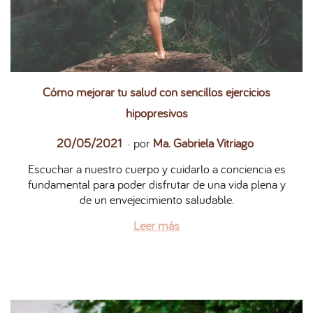
Cómo mejorar tu salud con sencillos ejercicios
hipopresivos
.
P
2
20/05/2021
por
Ma. Gabriela Vitriago
u
7
Escuchar a nuestro cuerpo y cuidarlo a conciencia es
b
/
fundamental para poder disfrutar de una vida plena y
l
0
de un envejecimiento saludable.
i
5
c
/
Leer más
a
2
d
0
o
2
e
6
l