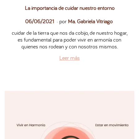
La importancia de cuidar nuestro entorno
.
P
2
06/06/2021
por
Ma. Gabriela Vitriago
u
7
cuidar de la tierra que nos da cobijo, de nuestro hogar,
b
/
es fundamental para poder vivir en armonía con
l
0
quienes nos rodean y con nosotros mismos.
i
5
c
/
Leer más
a
2
d
0
o
2
e
6
l