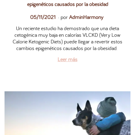
epigenéticos causados por la obesidad
.
P
2
05/11/2021
por
AdminHarmony
u
7
Un reciente estudio ha demostrado que una dieta
b
/
cetogénica muy baja en calorías VLCKD (Very Low
l
0
Calorie Ketogenic Diets) puede llegar a revertir estos
i
5
cambios epigenéticos causados por la obesidad.
c
/
a
2
Leer más
d
0
o
2
e
6
l