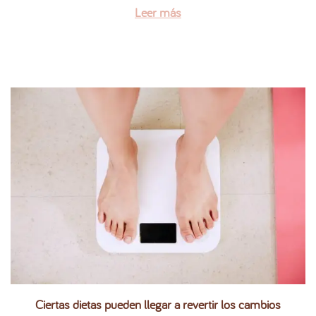
Leer más
e
6
l
Ciertas dietas pueden llegar a revertir los cambios