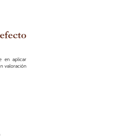
efecto
e en aplicar
ún valoración
.