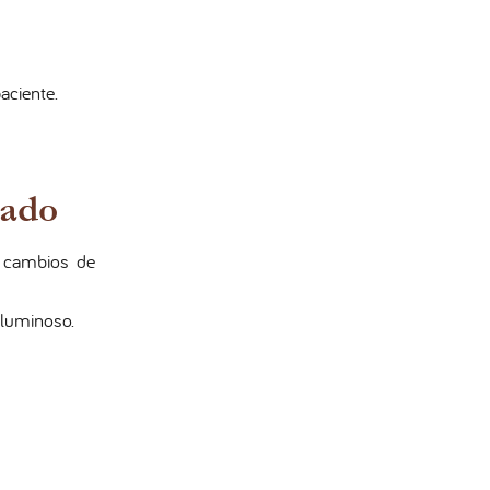
ciente.
sado
s cambios de
 luminoso.