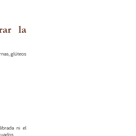
rar la
nas, glúteos
ibrada ni el
cuados.