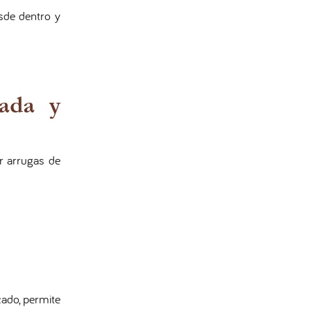
esde dentro y
jada y
r arrugas de
cado, permite