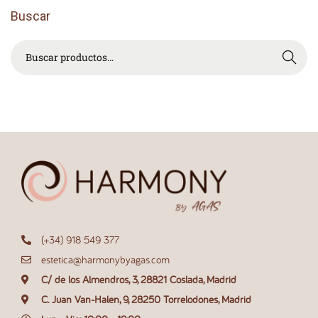
o
s
Buscar
t
r
Buscar
a
t
a
m
i
e
n
t
o
s
e
s
(+34) 918 549 377
t
estetica@harmonybyagas.com
é
C/ de los Almendros, 3, 28821 Coslada, Madrid
t
i
C. Juan Van-Halen, 9, 28250 Torrelodones, Madrid
c