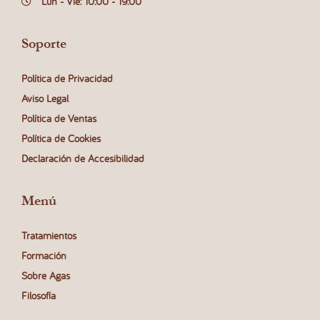
Lun - Vie: 10:00 - 19:00
o
s
m
Soporte
á
s
Política de Privacidad
d
Aviso Legal
e
Política de Ventas
m
a
Política de Cookies
n
Declaración de Accesibilidad
d
a
d
Menú
o
s
Tratamientos
t
Formación
r
Sobre Agas
a
s
Filosofía
e