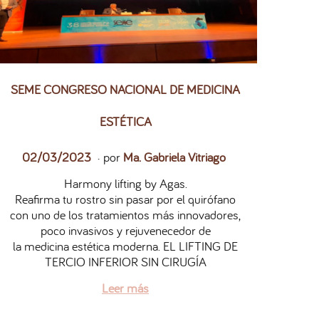
SEME CONGRESO NACIONAL DE MEDICINA
ESTÉTICA
.
P
2
02/03/2023
por
Ma. Gabriela Vitriago
u
7
Harmony lifting by Agas.
b
/
Reafirma tu rostro sin pasar por el quirófano
l
0
con uno de los tratamientos más innovadores,
i
5
poco invasivos y rejuvenecedor de
c
/
la medicina estética moderna. EL LIFTING DE
a
2
TERCIO INFERIOR SIN CIRUGÍA
d
0
o
2
Leer más
e
6
l