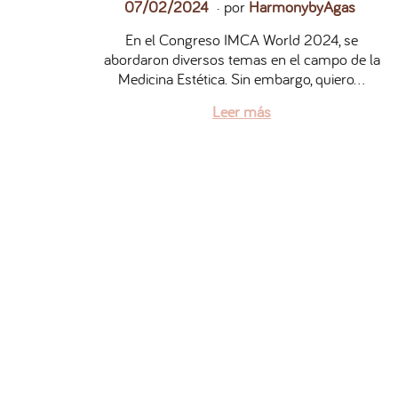
.
P
1
07/02/2024
por
HarmonybyAgas
u
6
En el Congreso IMCA World 2024, se
b
/
abordaron diversos temas en el campo de la
l
1
Medicina Estética. Sin embargo, quiero…
i
2
c
/
Leer más
a
2
d
0
o
2
e
5
l