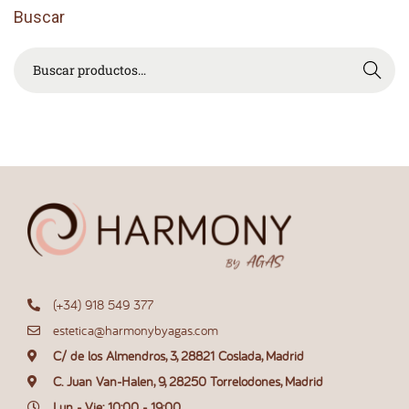
M
Buscar
E
C
Buscar
O
N
G
R
E
S
O
N
A
C
I
O
(+34) 918 549 377
N
estetica@harmonybyagas.com
A
C/ de los Almendros, 3, 28821 Coslada, Madrid
L
D
C. Juan Van-Halen, 9, 28250 Torrelodones, Madrid
E
Lun - Vie: 10:00 - 19:00