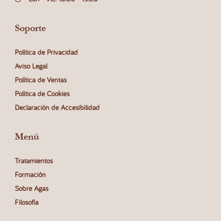
M
E
D
Soporte
I
C
Política de Privacidad
I
Aviso Legal
N
Política de Ventas
A
E
Política de Cookies
S
Declaración de Accesibilidad
T
É
T
Menú
I
C
Tratamientos
A
Formación
R
Sobre Agas
E
J
Filosofía
U