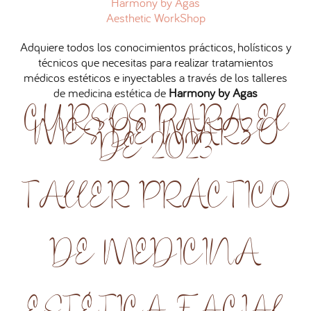
Harmony by Agas
Aesthetic WorkShop
Adquiere todos los conocimientos prácticos, holísticos y
técnicos que necesitas para realizar tratamientos
médicos estéticos e inyectables a través de los talleres
de medicina estética de
Harmony by Agas
CURSOS PARA EL
MES DE MARZO
DE 2023
TALLER PRÁCTICO
DE MEDICINA