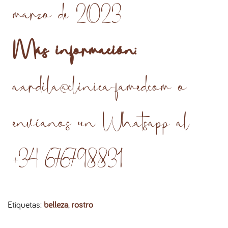
marzo de 2023
Más información:
a.ardila@clinica-famed.com o
envíanos un Whatsapp al
+34 676798831
Etiquetas
:
belleza
,
rostro
S
E