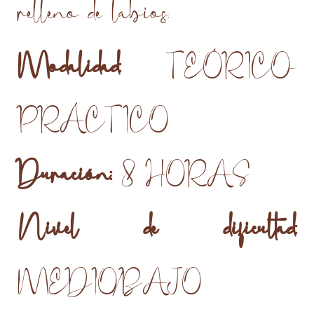
relleno de labios.
Modalidad:
TEÓRICO-
PRÁCTICO
Duración:
8 HORAS
Nivel de dificultad:
MEDIO/BAJO